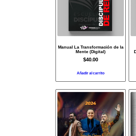
Manual La Transformación de la
Mente (Digital)
D
$
40.00
Añadir al carrito