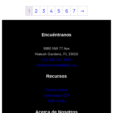
1
2
3
4
5
6
7
→
Encuéntranos
9880 NW 77 Ave
Hialeah Gardens, FL 33016
(+1) 305 231 5800
info@comunidaddefe.org
Recursos
Tienda Virtual
Universidad CDF
CDF Youth
Acerca de Nosotros