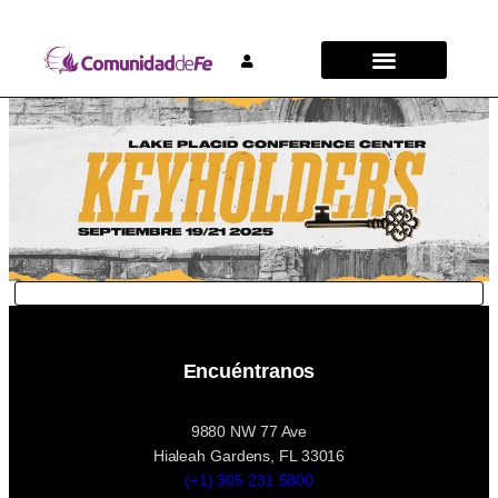
Encuéntranos
9880 NW 77 Ave
Hialeah Gardens, FL 33016
(+1) 305 231 5800