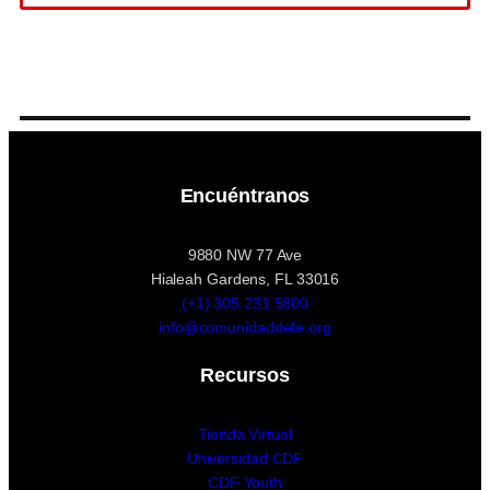
Encuéntranos
9880 NW 77 Ave
Hialeah Gardens, FL 33016
(+1) 305 231 5800
info@comunidaddefe.org
Recursos
Tienda Virtual
Universidad CDF
CDF Youth