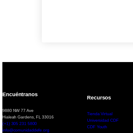
Encuéntranos
Recursos
9880 NW 77 Ave
Tienda Virtual
Hialeah Gardens, FL 33016
Universidad CDF
(+1) 305 231 5800
CDF Youth
info@comunidaddefe.org