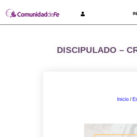
I
DISCIPULADO – C
Inicio
/
Es