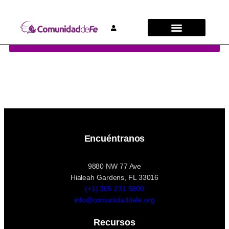
[gravityview id='31475']
DESCARGAR ENTRADAS
Encuéntranos
9880 NW 77 Ave
Hialeah Gardens, FL 33016
(+1) 305 231 5800
info@comunidaddefe.org
Recursos